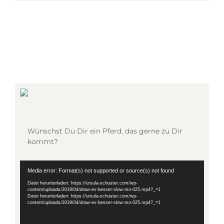
Wünschst Du Dir ein Pferd, das gerne zu Dir
kommt?
Video-
Media error: Format(s) not supported or source(s) not found
Player
Datei herunterladen: https://ursula-schuster.com/wp-
content/uploads/2019/04/draw-ev-besser-slow-mo-025.mp4?_=1
Datei herunterladen: https://ursula-schuster.com/wp-
content/uploads/2019/04/draw-ev-besser-slow-mo-025.mp4?_=1