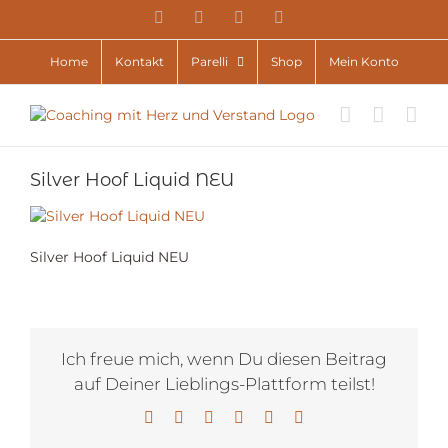
Zum
YouTube
Facebook
Instagram
E-
Inhalt
Mail
springen
Home
Kontakt
Parelli
Shop
Mein Konto
Silver Hoof Liquid NEU
Silver Hoof Liquid NEU
Ich freue mich, wenn Du diesen Beitrag
auf Deiner Lieblings-Plattform teilst!
Facebook
X
LinkedIn
WhatsApp
Pinterest
E-
Mail