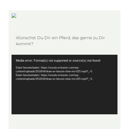
Wünschst Du Dir ein Pferd, das gerne zu Dir
kommt?
Video-
Media error: Format(s) not supported or source(s) not found
Player
Datei herunterladen: https://ursula-schuster.com/wp-
content/uploads/2019/04/draw-ev-besser-slow-mo-025.mp4?_=1
Datei herunterladen: https://ursula-schuster.com/wp-
content/uploads/2019/04/draw-ev-besser-slow-mo-025.mp4?_=1