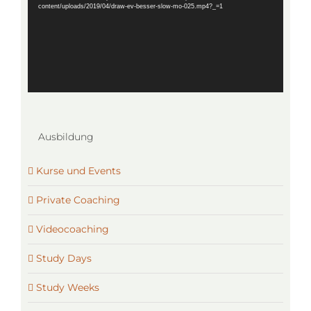
content/uploads/2019/04/draw-ev-besser-slow-mo-025.mp4?_=1
Ausbildung
Kurse und Events
Private Coaching
Videocoaching
Study Days
Study Weeks