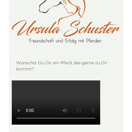
Wünschst Du Dir ein Pferd, das gerne zu Dir
kommt?