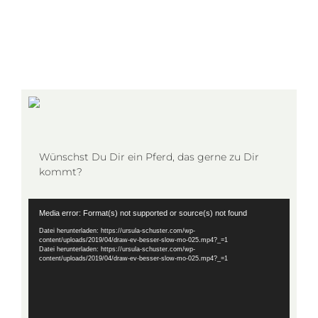
Wünschst Du Dir ein Pferd, das gerne zu Dir
kommt?
Video-
Media error: Format(s) not supported or source(s) not found
Player
Datei herunterladen: https://ursula-schuster.com/wp-
content/uploads/2019/04/draw-ev-besser-slow-mo-025.mp4?_=1
Datei herunterladen: https://ursula-schuster.com/wp-
content/uploads/2019/04/draw-ev-besser-slow-mo-025.mp4?_=1