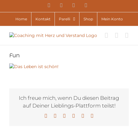
Zum
YouTube
Facebook
Instagram
E-
Inhalt
Mail
springen
Home
Kontakt
Parelli
Shop
Mein Konto
Fun
Ich freue mich, wenn Du diesen Beitrag
auf Deiner Lieblings-Plattform teilst!
Facebook
X
LinkedIn
WhatsApp
Pinterest
E-
Mail