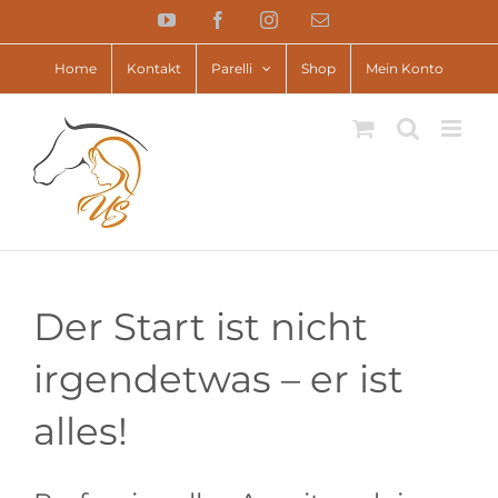
Zum
YouTube
Facebook
Instagram
E-
Inhalt
Mail
springen
Home
Kontakt
Parelli
Shop
Mein Konto
Der Start ist nicht
irgendetwas – er ist
alles!