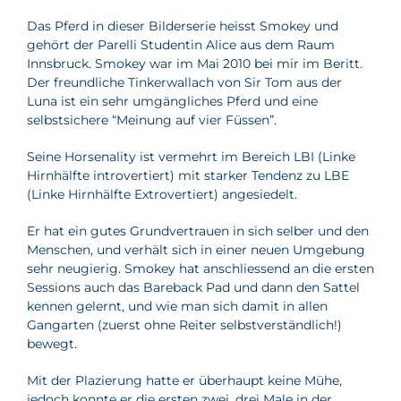
Das Pferd in dieser Bilderserie heisst Smokey und
gehört der Parelli Studentin Alice aus dem Raum
Innsbruck. Smokey war im Mai 2010 bei mir im Beritt.
Der freundliche Tinkerwallach von Sir Tom aus der
Luna ist ein sehr umgängliches Pferd und eine
selbstsichere “Meinung auf vier Füssen”.
Seine Horsenality ist vermehrt im Bereich LBI (Linke
Hirnhälfte introvertiert) mit starker Tendenz zu LBE
(Linke Hirnhälfte Extrovertiert) angesiedelt.
Er hat ein gutes Grundvertrauen in sich selber und den
Menschen, und verhält sich in einer neuen Umgebung
sehr neugierig. Smokey hat anschliessend an die ersten
Sessions auch das Bareback Pad und dann den Sattel
kennen gelernt, und wie man sich damit in allen
Gangarten (zuerst ohne Reiter selbstverständlich!)
bewegt.
Mit der Plazierung hatte er überhaupt keine Mühe,
jedoch konnte er die ersten zwei, drei Male in der