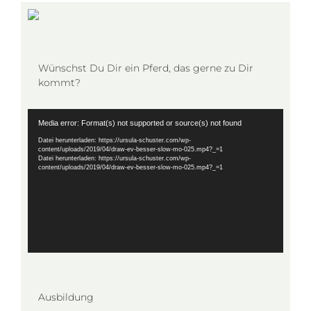
Wünschst Du Dir ein Pferd, das gerne zu Dir
kommt?
Video-
Media error: Format(s) not supported or source(s) not found
Player
Datei herunterladen: https://ursula-schuster.com/wp-
content/uploads/2019/04/draw-ev-besser-slow-mo-025.mp4?_=1
Datei herunterladen: https://ursula-schuster.com/wp-
content/uploads/2019/04/draw-ev-besser-slow-mo-025.mp4?_=1
Ausbildung