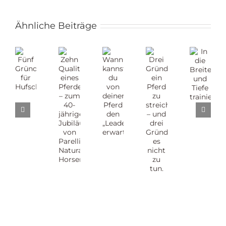
Ähnliche Beiträge
Drei
Zehn
Gründe,
Wann
Qualitäten
In
Fünf
ein
kannst
eines
die
Gründe
Pferd
du
Pferdemenschen
Breite
für
zu
von
–
und
Hufschuhe
streicheln
deinem
zum
Tiefe
–
Pferd
40-
trainieren
und
den
jährigen
drei
„Leaderfokus“
Jubiläum
Gründe,
erwarten?
von
es
Parelli
nicht
Natural
zu
Horsemanship
tun.