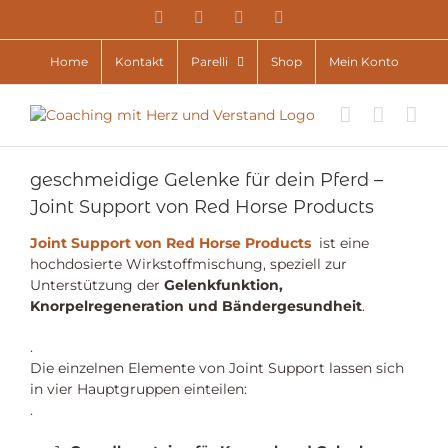
Zum
YouTube
Facebook
Instagram
E-
Inhalt
Mail
springen
Home
Kontakt
Parelli
Shop
Mein Konto
geschmeidige Gelenke für dein Pferd –
Joint Support von Red Horse Products
Joint Support von Red Horse Products
ist eine
hochdosierte Wirkstoffmischung, speziell zur
Unterstützung der
Gelenkfunktion,
Knorpelregeneration und Bändergesundheit
.
.
Die einzelnen Elemente von Joint Support lassen sich
in vier Hauptgruppen einteilen:
.