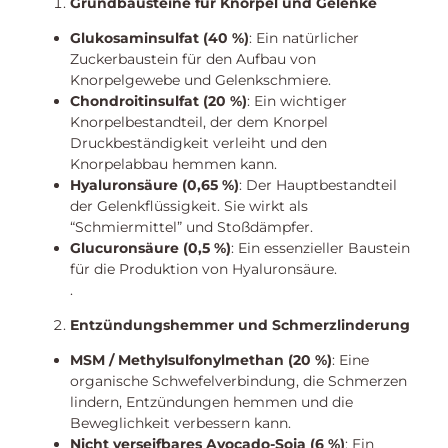
Grundbausteine für Knorpel und Gelenke
Glukosaminsulfat (40 %)
: Ein natürlicher
Zuckerbaustein für den Aufbau von
Knorpelgewebe und Gelenkschmiere.
Chondroitinsulfat (20 %)
: Ein wichtiger
Knorpelbestandteil, der dem Knorpel
Druckbeständigkeit verleiht und den
Knorpelabbau hemmen kann.
Hyaluronsäure (0,65 %)
: Der Hauptbestandteil
der Gelenkflüssigkeit. Sie wirkt als
“Schmiermittel” und Stoßdämpfer.
Glucuronsäure (0,5 %)
: Ein essenzieller Baustein
für die Produktion von Hyaluronsäure.
.
Entzündungshemmer und Schmerzlinderung
MSM / Methylsulfonylmethan (20 %)
: Eine
organische Schwefelverbindung, die Schmerzen
lindern, Entzündungen hemmen und die
Beweglichkeit verbessern kann.
Nicht verseifbares Avocado-Soja (6 %)
: Ein