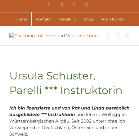
Zum
YouTube
Facebook
Instagram
E-
Inhalt
Mail
springen
Home
Kontakt
Parelli
Shop
Mein Konto
Ursula Schuster,
Parelli *** Instruktorin
Ich bin lizenzierte und von Pat und Linda persönlich
ausgebildete *** Instruktorin
und lebe in Wolfegg im
Württembergischen Allgäu. Seit 2002 unterrichte ich
vorwiegend in Deutschland, Österreich und in der
Schweiz.