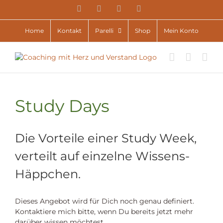
Zum
YouTube
Facebook
Instagram
E-
Inhalt
Mail
springen
Home
Kontakt
Parelli
Shop
Mein Konto
Study Days
Die Vorteile einer Study Week,
verteilt auf einzelne Wissens-
Häppchen.
Dieses Angebot wird für Dich noch genau definiert.
Kontaktiere mich bitte, wenn Du bereits jetzt mehr
darüber wissen möchtest.