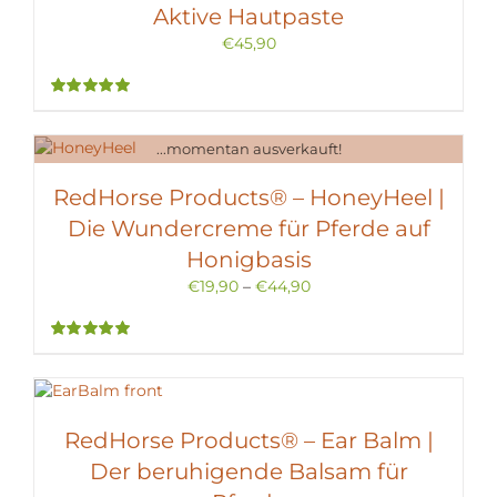
Aktive Hautpaste
€
45,90
Bewertet
mit
5.00
von
5
...momentan ausverkauft!
RedHorse Products® – HoneyHeel |
Die Wundercreme für Pferde auf
Honigbasis
€
19,90
–
€
44,90
Bewertet
mit
5.00
von
5
RedHorse Products® – Ear Balm |
Der beruhigende Balsam für