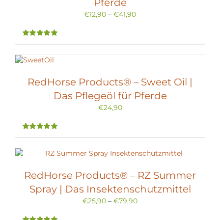
Pferde
€
12,90
–
€
41,90
Bewertet
mit
5.00
von
5
RedHorse Products® – Sweet Oil |
Das Pflegeöl für Pferde
€
24,90
Bewertet
mit
5.00
von
5
RedHorse Products® – RZ Summer
Spray | Das Insektenschutzmittel
€
25,90
–
€
79,90