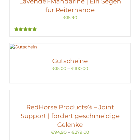
Lavendel-Mandarine | Ein Segen
für Reiterhände
€
15,90
Bewertet
mit
5.00
von
5
Gutscheine
€
15,00
–
€
100,00
RedHorse Products® – Joint
Support | fördert geschmeidige
Gelenke
€
94,90
–
€
279,00