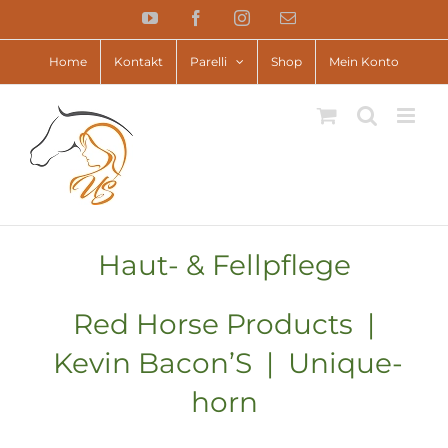
Zum
YouTube
Facebook
Instagram
E-
Inhalt
Mail
springen
Home
Kontakt
Parelli
Shop
Mein Konto
Haut- & Fellpflege
Red Horse Products |
Kevin Bacon’S | Unique-
horn