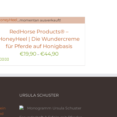
...momentan ausverkauft!
RedHorse Products® –
HoneyHeel | Die Wundercreme
für Pferde auf Honigbasis
€
19,90
€
44,90
–
Bewertet
mit
5.00
von 5
URSULA SCHUSTER
ein
ed