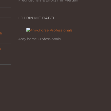
Freundschaft & Erfolg mit Pferden
ICH BIN MIT DABEI
li
4my.horse Professionals
m