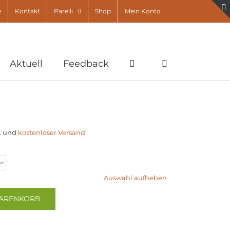
e
Kontakt
Parelli
Shop
Mein Konto
Aktuell
Feedback
.
und
kostenloser Versand
Auswahl aufheben
WARENKORB