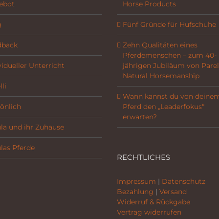
ebot
Horse Products
g
Fünf Gründe für Hufschuhe
dback
Zehn Qualitäten eines
Pferdemenschen – zum 40-
vidueller Unterricht
jährigen Jubiläum von Parel
Natural Horsemanship
li
Wann kannst du von deine
önlich
Pferd den „Leaderfokus“
erwarten?
la und ihr Zuhause
las Pferde
RECHTLICHES
Impressum
|
Datenschutz
Bezahlung
|
Versand
Widerruf & Rückgabe
Vertrag widerrufen