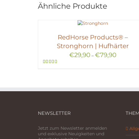
Ähnliche Produkte
RedHorse Products® –
Stronghorn | Hufhärter
€
29,90
€
79,90
–
Bewertet
mit
5.00
von 5
NEWSLETTER
THEM
Jetzt zum Newsletter anmelden
All
und exklusive Neuigkeiten und