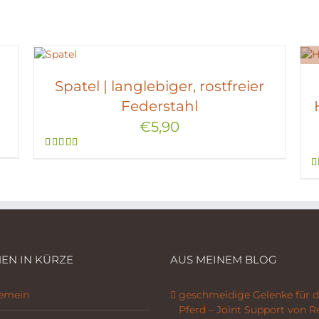
Spatel | langlebiger, rostfreier
Federstahl
€
5,90
Bewertet
mit
3.33
von 5
EN IN KÜRZE
AUS MEINEM BLOG
gemein
geschmeidige Gelenke für d
Pferd – Joint Support von R