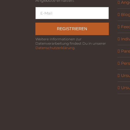
Angebote erhalten.
Ang
Blo
Fee
REGISTRIEREN
Indi
Weitere Informationen zur
Datenverarbeitung findest Du in unserer
Datenschutzerklärung
.
Parel
Pers
Ursu
Ursu