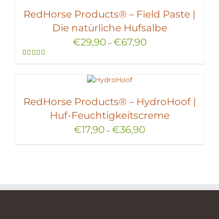
RedHorse Products® – Field Paste |
Die natürliche Hufsalbe
€
29,90
€
67,90
–
Bewertet
mit
5.00
von 5
RedHorse Products® – HydroHoof |
Huf-Feuchtigkeitscreme
€
17,90
€
36,90
–