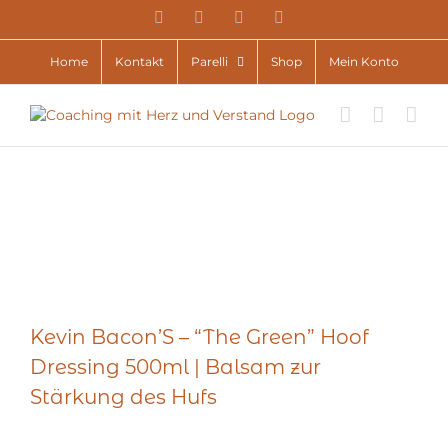
Zum
YouTube
Facebook
Instagram
E-
Inhalt
Mail
springen
Home
Kontakt
Parelli
Shop
Mein Konto
Kevin Bacon’S – “The Green” Hoof
Dressing 500ml | Balsam zur
Stärkung des Hufs