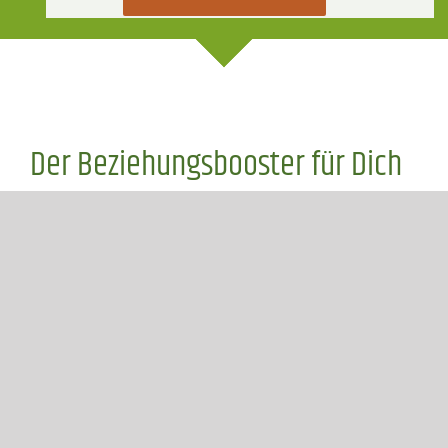
Der Beziehungsbooster für Dich
und Dein Pferd
In einer Study Week
kommt Ihr