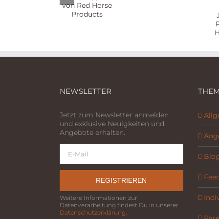
Hufschuhe
Joint
40-
Support
jährigen
von Red
Jubiläum
Horse
von
Products
Parelli
Natural
Horsemansh
NEWSLETTER
THEM
Jetzt zum Newsletter anmelden
All
und exklusive Neuigkeiten und
Angebote erhalten.
Ang
Blo
Fee
REGISTRIEREN
Indi
Weitere Informationen zur
Datenverarbeitung findest Du in unserer
Datenschutzerklärung
.
Parel