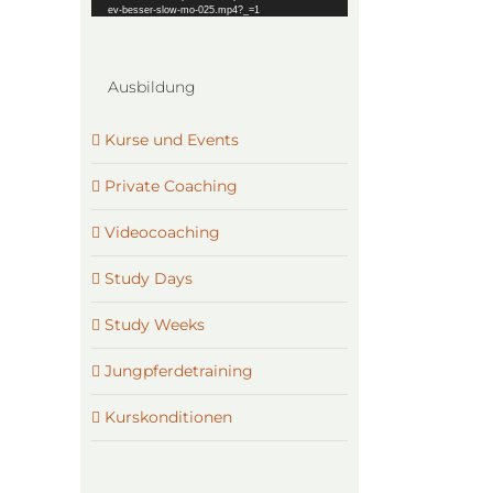
ev-besser-slow-mo-025.mp4?_=1
Ausbildung
Kurse und Events
Private Coaching
Videocoaching
Study Days
Study Weeks
Jungpferdetraining
Kurskonditionen