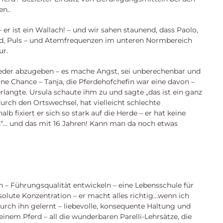
n..
er ist ein Wallach! – und wir sahen staunend, dass Paolo,
d, Puls – und Atemfrequenzen im unteren Normbereich
ur.
wieder abzugeben – es mache Angst, sei unberechenbar und
e Chance – Tanja, die Pferdehofchefin war eine davon –
rlangte. Ursula schaute ihm zu und sagte „das ist ein ganz
durch den Ortswechsel, hat vielleicht schlechte
fixiert er sich so stark auf die Herde – er hat keine
“… und das mit 16 Jahren! Kann man da noch etwas
en – Führungsqualität entwickeln – eine Lebensschule für
olute Konzentration – er macht alles richtig…wenn ich
durch ihn gelernt – liebevolle, konsequente Haltung und
nem Pferd – all die wunderbaren Parelli-Lehrsätze, die