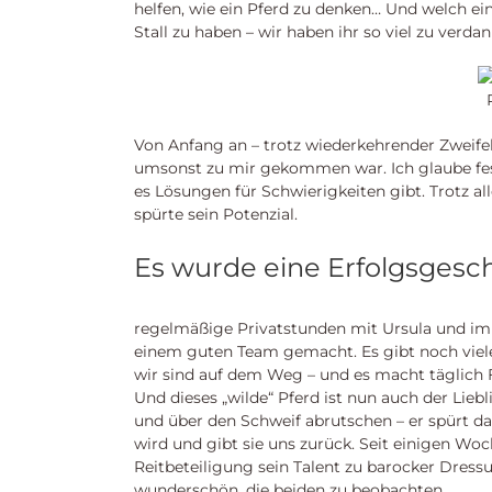
helfen, wie ein Pferd zu denken… Und welch ein
Stall zu haben – wir haben ihr so viel zu verda
Von Anfang an – trotz wiederkehrender Zweifel 
umsonst zu mir gekommen war. Ich glaube fes
es Lösungen für Schwierigkeiten gibt. Trotz a
spürte sein Potenzial.
Es wurde eine Erfolgsgesch
regelmäßige Privatstunden mit Ursula und im 
einem guten Team gemacht. Es gibt noch viel
wir sind auf dem Weg – und es macht täglich 
Und dieses „wilde“ Pferd ist nun auch der Liebl
und über den Schweif abrutschen – er spürt d
wird und gibt sie uns zurück. Seit einigen Woc
Reitbeteiligung sein Talent zu barocker Dressu
wunderschön, die beiden zu beobachten.