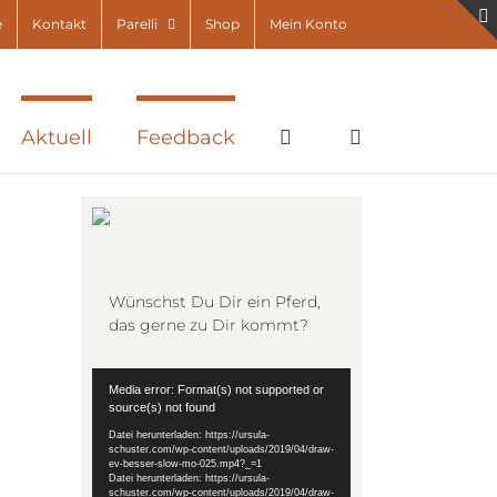
e
Kontakt
Parelli
Shop
Mein Konto
Aktuell
Feedback
Wünschst Du Dir ein Pferd,
das gerne zu Dir kommt?
Video-
Media error: Format(s) not supported or
Player
source(s) not found
Datei herunterladen: https://ursula-
schuster.com/wp-content/uploads/2019/04/draw-
ev-besser-slow-mo-025.mp4?_=1
Datei herunterladen: https://ursula-
schuster.com/wp-content/uploads/2019/04/draw-