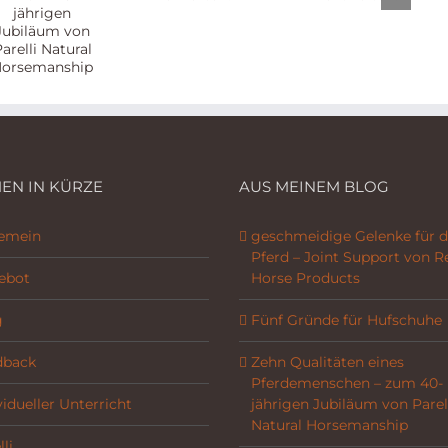
Pferd
– und
den
drei
„Leaderfokus“
Gründe,
erwarten?
es nicht
zu tun.
ip
EN IN KÜRZE
AUS MEINEM BLOG
gemein
geschmeidige Gelenke für d
Pferd – Joint Support von R
ebot
Horse Products
g
Fünf Gründe für Hufschuhe
dback
Zehn Qualitäten eines
Pferdemenschen – zum 40-
vidueller Unterricht
jährigen Jubiläum von Parel
Natural Horsemanship
li