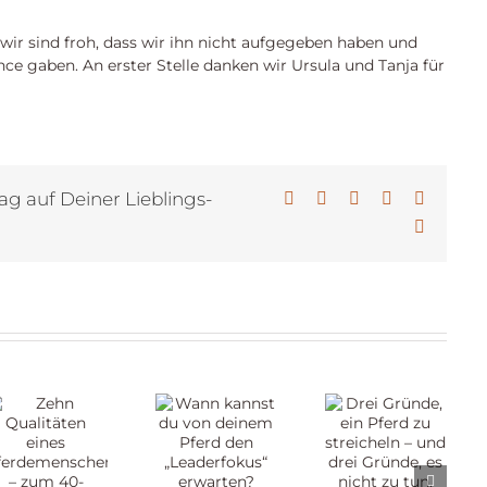
wir sind froh, dass wir ihn nicht aufgegeben haben und
ce gaben. An erster Stelle danken wir Ursula und Tanja für
ag auf Deiner Lieblings-
Facebook
X
LinkedIn
WhatsApp
Pinterest
E-
Mail
Drei
Wann
Gründe,
kannst
ein Pferd
du von
zu
chen
deinem
streicheln