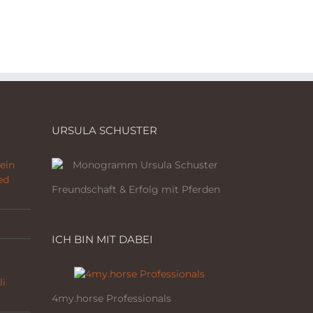
URSULA SCHUSTER
ein
ed
Freundschaft & Erfolg mit Pferden
ICH BIN MIT DABEI
li
4my.horse Professionals