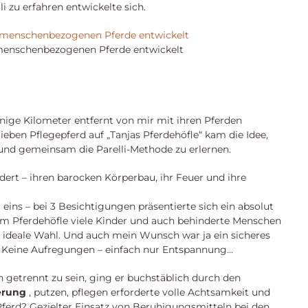
 zu erfahren entwickelte sich.
 menschenbezogenen Pferde entwickelt
enige Kilometer entfernt von mir mit ihren Pferden
lieben Pflegepferd auf „Tanjas Pferdehöfle“ kam die Idee,
und gemeinsam die Parelli-Methode zu erlernen.
ert – ihren barocken Körperbau, ihr Feuer und ihre
eins – bei 3 Besichtigungen präsentierte sich ein absolut
dem Pferdehöfle viele Kinder und auch behinderte Menschen
 ideale Wahl. Und auch mein Wunsch war ja ein sicheres
e. Keine Aufregungen – einfach nur Entspannung…
 getrennt zu sein, ging er buchstäblich durch den
erung
, putzen, pflegen erforderte volle Achtsamkeit und
Pferd? Gezielter Einsatz von Beruhigungsmitteln bei den