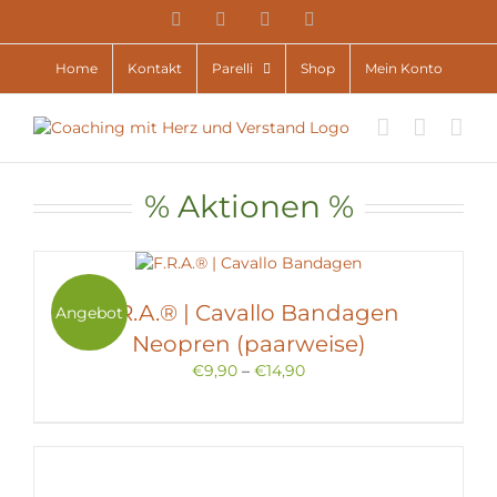
Zum
YouTube
Facebook
Instagram
E-
Inhalt
Mail
springen
Home
Kontakt
Parelli
Shop
Mein Konto
% Aktionen %
F.R.A.® | Cavallo Bandagen
Angebot
Neopren (paarweise)
€
9,90
–
€
14,90