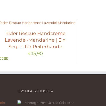
Rider Rescue Handcreme
Lavendel-Mandarine | Ein
Segen für Reiterhände
€
15,90
Bewertet
mit
5.00
von 5
URSULA SCHUSTER
ein