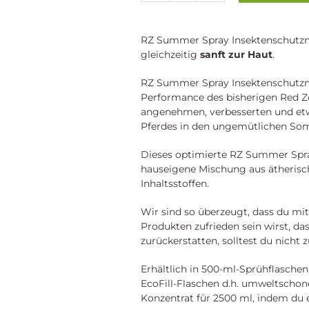
Products®
-
RZ
RZ Summer Spray Insektenschutzm
Summer
gleichzeitig
sanft zur Haut
.
Spray
|
RZ Summer Spray Insektenschutzmitt
Das
Performance des bisherigen Red Z
Insektenschutzmittel
angenehmen, verbesserten und etwa
Menge
Pferdes in den ungemütlichen So
Dieses optimierte RZ Summer Spra
hauseigene Mischung aus ätherisc
Inhaltsstoffen.
Wir sind so überzeugt, dass du mit
Produkten zufrieden sein wirst, das
zurückerstatten, solltest du nicht z
Erhältlich in 500-ml-Sprühflaschen,
EcoFill-Flaschen d.h. umweltscho
Konzentrat für 2500 ml, indem du 