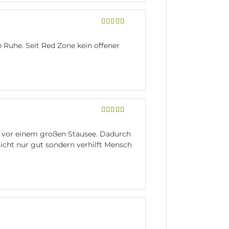
Bewertet
mit
5
von 5
e Ruhe. Seit Red Zone kein offener
Bewertet
mit
5
von 5
s vor einem großen Stausee. Dadurch
icht nur gut sondern verhilft Mensch