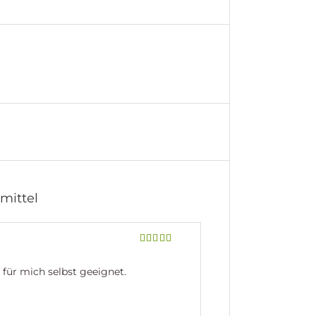
mittel
Bewertet
mit
5
von 5
 für mich selbst geeignet.