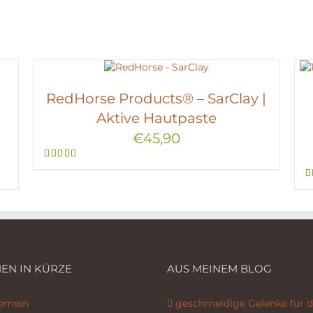
RedHorse Products® – SarClay |
Aktive Hautpaste
€
45,90
Bewertet
mit
5.00
von 5
EN IN KÜRZE
AUS MEINEM BLOG
gemein
geschmeidige Gelenke für d