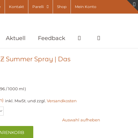
e
Kontakt
Parelli
Shop
Mein Konto
Aktuell
Feedback
RZ Summer Spray | Das
,96
/
1000
ml
n)
inkl. MwSt.
und zzgl.
Versandkosten
Auswahl aufheben
WARENKORB