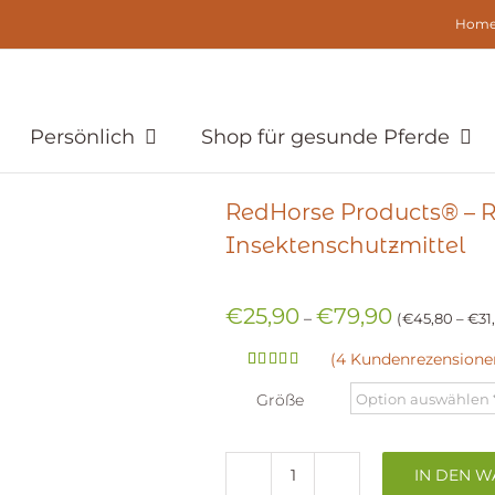
Hom
Persönlich
Shop für gesunde Pferde
RedHorse Products® – 
Insektenschutzmittel
€
25,90
€
79,90
–
€
45,80
–
€
31
(
4
Kundenrezensione
Bewertet
4
mit
5.00
Größe
von 5,
basierend
auf
Kundenbewertungen
IN DEN 
RedHorse