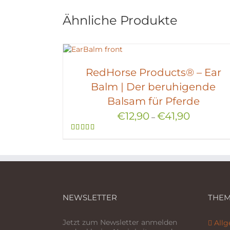
Ähnliche Produkte
RedHorse Products® – Ear
Balm | Der beruhigende
Balsam für Pferde
€
12,90
€
41,90
–
Bewertet
mit
5.00
von 5
NEWSLETTER
THEM
Jetzt zum Newsletter anmelden
All