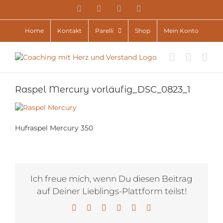
Zum
YouTube
Facebook
Instagram
E-
Inhalt
Mail
springen
Home
Kontakt
Parelli
Shop
Mein Konto
Raspel Mercury vorläufig_DSC_0823_1
Hufraspel Mercury 350
Ich freue mich, wenn Du diesen Beitrag
auf Deiner Lieblings-Plattform teilst!
Facebook
X
LinkedIn
WhatsApp
Pinterest
E-
Mail