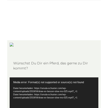
Wünschst Du Dir ein Pferd, das gerne zu Dir
kommt?
Video-
Media error: Format(s) not supported or source(s) not found
Player
Datei herunterladen: https://ursula-schuster.com/wp-
content/uploads/2019/04/draw-ev-besser-slow-mo-025.mp4?_=1
Datei herunterladen: https://ursula-schuster.com/wp-
content/uploads/2019/04/draw-ev-besser-slow-mo-025.mp4?_=1