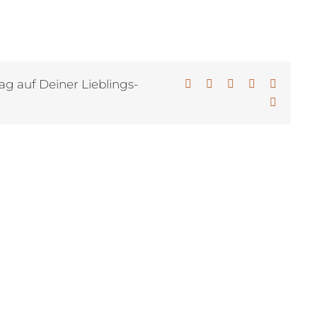
ag auf Deiner Lieblings-
Facebook
X
LinkedIn
WhatsApp
Pinterest
E-
Mail