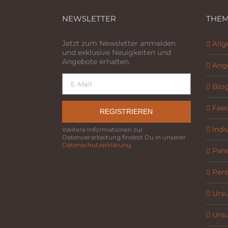
NEWSLETTER
THEM
Jetzt zum Newsletter anmelden
All
und exklusive Neuigkeiten und
Angebote erhalten.
Ang
Blo
Fee
REGISTRIEREN
Indi
Weitere Informationen zur
Datenverarbeitung findest Du in unserer
Datenschutzerklärung
.
Parel
Pers
Ursu
Ursu