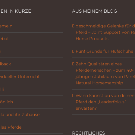
EN IN KÜRZE
AUS MEINEM BLOG
gemein
geschmeidige Gelenke für d
Pferd – Joint Support von R
ebot
Horse Products
g
Fünf Gründe für Hufschuhe
dback
Zehn Qualitäten eines
Pferdemenschen – zum 40-
vidueller Unterricht
jährigen Jubiläum von Parel
Natural Horsemanship
li
Wann kannst du von deine
önlich
Pferd den „Leaderfokus“
erwarten?
la und ihr Zuhause
las Pferde
RECHTLICHES