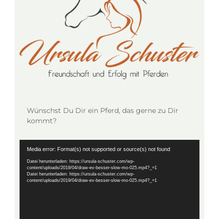
Wünschst Du Dir ein Pferd, das gerne zu Dir
kommt?
Video-
Media error: Format(s) not supported or source(s) not found
Player
Datei herunterladen: https://ursula-schuster.com/wp-
content/uploads/2019/04/draw-ev-besser-slow-mo-025.mp4?_=1
Datei herunterladen: https://ursula-schuster.com/wp-
content/uploads/2019/04/draw-ev-besser-slow-mo-025.mp4?_=1