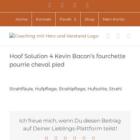
Zum
YouTube
Facebook
Instagram
E-
Inhalt
Mail
springen
Home
Kontakt
Parelli
Shop
Mein Konto
Hoof Solution 4 Kevin Bacon’s fourchette
pourrie cheval pied
Strahlfäule, Hufpflege, Strahlpflege, Hufsohle, Strahl
Ich freue mich, wenn Du diesen Beitrag
auf Deiner Lieblings-Plattform teilst!
Facebook
X
LinkedIn
WhatsApp
Pinterest
E-