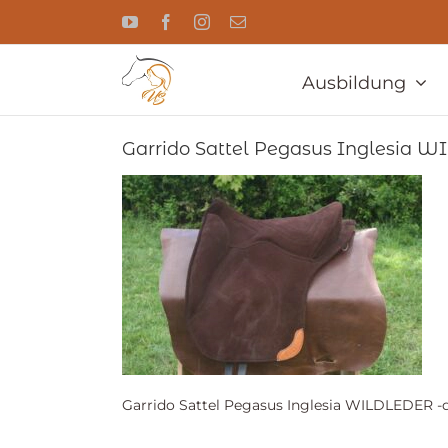
Zum
YouTube
Facebook
Instagram
E-
Inhalt
Mail
springen
Ausbildung
Garrido Sattel Pegasus Inglesia 
Garrido Sattel Pegasus Inglesia WILDLEDER -