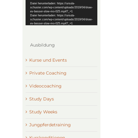
Datei herunterladen: https://ursula-
schuster.com/wp-content/uploads/2019/04/draw-
ev-besser-slow-mo-025.mp4?_=1
Datei herunterladen: https://ursula-
schuster.com/wp-content/uploads/2019/04/draw-
ev-besser-slow-mo-025.mp4?_=1
Ausbildung
Kurse und Events
Private Coaching
Videocoaching
Study Days
Study Weeks
Jungpferdetraining
Kurskonditionen