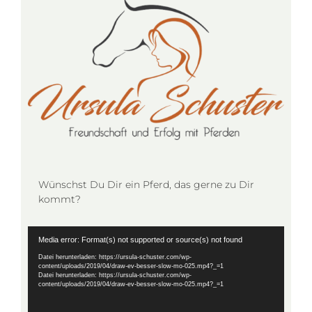
Wünschst Du Dir ein Pferd, das gerne zu Dir
kommt?
Video-
Media error: Format(s) not supported or source(s) not found
Player
Datei herunterladen: https://ursula-schuster.com/wp-
content/uploads/2019/04/draw-ev-besser-slow-mo-025.mp4?_=1
Datei herunterladen: https://ursula-schuster.com/wp-
content/uploads/2019/04/draw-ev-besser-slow-mo-025.mp4?_=1