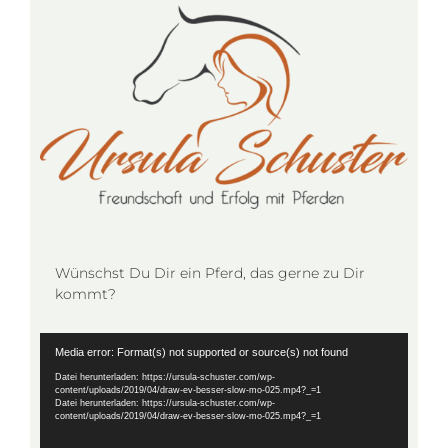
Wünschst Du Dir ein Pferd, das gerne zu Dir
kommt?
Video-
Media error: Format(s) not supported or source(s) not found
Player
Datei herunterladen: https://ursula-schuster.com/wp-
content/uploads/2019/04/draw-ev-besser-slow-mo-025.mp4?_=1
Datei herunterladen: https://ursula-schuster.com/wp-
content/uploads/2019/04/draw-ev-besser-slow-mo-025.mp4?_=1