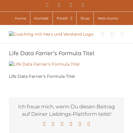
Zum
YouTube
Facebook
Instagram
E-
Inhalt
Mail
springen
Home
Kontakt
Parelli
Shop
Mein Konto
Life Data Farrier’s Formula Titel
Life Data Farrier’s Formula Titel
Ich freue mich, wenn Du diesen Beitrag
auf Deiner Lieblings-Plattform teilst!
Facebook
X
LinkedIn
WhatsApp
Pinterest
E-
Mail