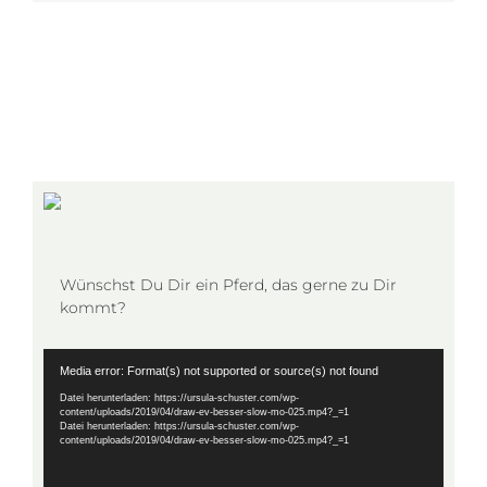
Wünschst Du Dir ein Pferd, das gerne zu Dir
kommt?
Video-
Media error: Format(s) not supported or source(s) not found
Player
Datei herunterladen: https://ursula-schuster.com/wp-
content/uploads/2019/04/draw-ev-besser-slow-mo-025.mp4?_=1
Datei herunterladen: https://ursula-schuster.com/wp-
content/uploads/2019/04/draw-ev-besser-slow-mo-025.mp4?_=1