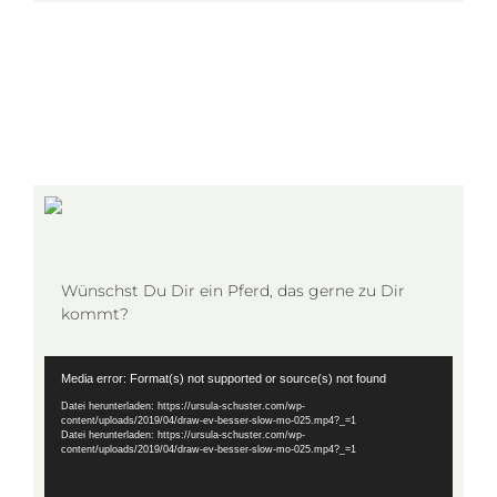
Wünschst Du Dir ein Pferd, das gerne zu Dir
kommt?
Video-
Media error: Format(s) not supported or source(s) not found
Player
Datei herunterladen: https://ursula-schuster.com/wp-
content/uploads/2019/04/draw-ev-besser-slow-mo-025.mp4?_=1
Datei herunterladen: https://ursula-schuster.com/wp-
content/uploads/2019/04/draw-ev-besser-slow-mo-025.mp4?_=1