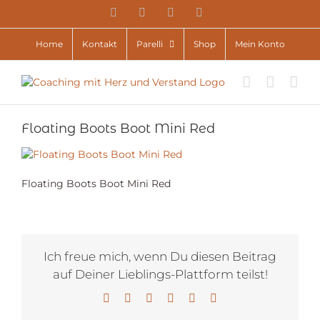
Zum
YouTube
Facebook
Instagram
E-
Inhalt
Mail
springen
Home
Kontakt
Parelli
Shop
Mein Konto
Floating Boots Boot Mini Red
Floating Boots Boot Mini Red
Ich freue mich, wenn Du diesen Beitrag
auf Deiner Lieblings-Plattform teilst!
Facebook
X
LinkedIn
WhatsApp
Pinterest
E-
Mail