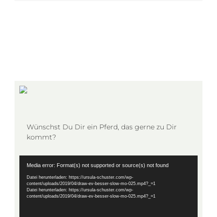
Wünschst Du Dir ein Pferd, das gerne zu Dir
kommt?
Video-
Media error: Format(s) not supported or source(s) not found
Player
Datei herunterladen: https://ursula-schuster.com/wp-
content/uploads/2019/04/draw-ev-besser-slow-mo-025.mp4?_=1
Datei herunterladen: https://ursula-schuster.com/wp-
content/uploads/2019/04/draw-ev-besser-slow-mo-025.mp4?_=1