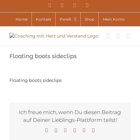
Zum
YouTube
Facebook
Instagram
E-
Inhalt
Mail
springen
Home
Kontakt
Parelli
Shop
Mein Konto
Floating boots sideclips
Floating boots sideclips
Ich freue mich, wenn Du diesen Beitrag
auf Deiner Lieblings-Plattform teilst!
Facebook
X
LinkedIn
WhatsApp
Pinterest
E-
Mail