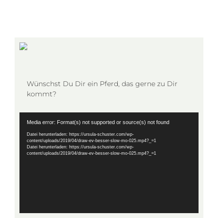
Wünschst Du Dir ein Pferd, das gerne zu Dir
kommt?
Video-
Media error: Format(s) not supported or source(s) not found
Player
Datei herunterladen: https://ursula-schuster.com/wp-
content/uploads/2019/04/draw-ev-besser-slow-mo-025.mp4?_=1
Datei herunterladen: https://ursula-schuster.com/wp-
content/uploads/2019/04/draw-ev-besser-slow-mo-025.mp4?_=1