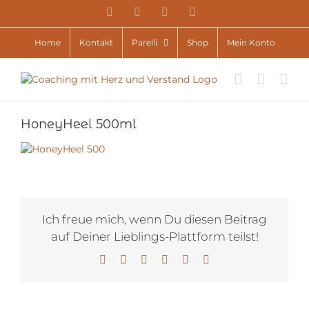
Zum
YouTube
Facebook
Instagram
E-
Inhalt
Mail
springen
Home
Kontakt
Parelli
Shop
Mein Konto
HoneyHeel 500ml
Ich freue mich, wenn Du diesen Beitrag
auf Deiner Lieblings-Plattform teilst!
Facebook
X
LinkedIn
WhatsApp
Pinterest
E-
Mail