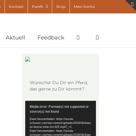
e
Kontakt
Parelli
Shop
Mein Konto
Aktuell
Feedback
Wünschst Du Dir ein Pferd,
das gerne zu Dir kommt?
Video-
Media error: Format(s) not supported or
Player
source(s) not found
Datei herunterladen: https://ursula-
schuster.com/wp-content/uploads/2019/04/draw-
ev-besser-slow-mo-025.mp4?_=1
Datei herunterladen: https://ursula-
schuster.com/wp-content/uploads/2019/04/draw-