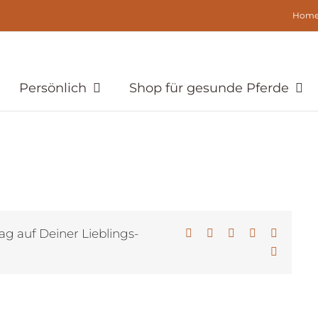
Hom
Persönlich
Shop für gesunde Pferde
ag auf Deiner Lieblings-
Facebook
X
LinkedIn
WhatsApp
Pinterest
E-
Mail