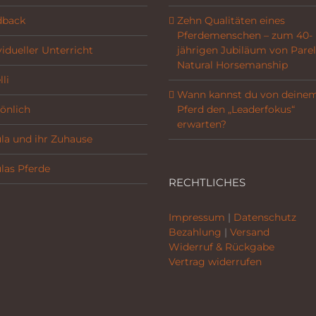
dback
Zehn Qualitäten eines
Pferdemenschen – zum 40-
vidueller Unterricht
jährigen Jubiläum von Parel
Natural Horsemanship
li
Wann kannst du von deine
önlich
Pferd den „Leaderfokus“
erwarten?
la und ihr Zuhause
las Pferde
RECHTLICHES
Impressum
|
Datenschutz
Bezahlung
|
Versand
Widerruf & Rückgabe
Vertrag widerrufen