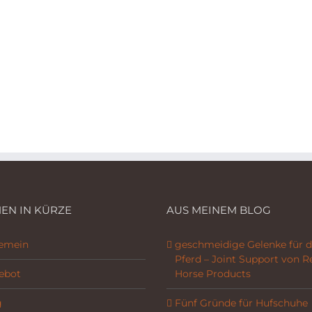
EN IN KÜRZE
AUS MEINEM BLOG
gemein
geschmeidige Gelenke für d
Pferd – Joint Support von R
ebot
Horse Products
g
Fünf Gründe für Hufschuhe