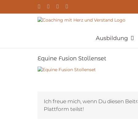
Zum
YouTube
Facebook
Instagram
E-
Inhalt
Mail
springen
Ausbildung
Equine Fusion Stollenset
Ich freue mich, wenn Du diesen Beitr
Plattform teilst!