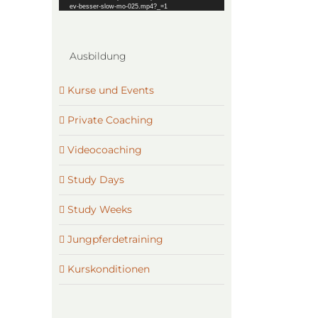
ev-besser-slow-mo-025.mp4?_=1
Ausbildung
Kurse und Events
Private Coaching
Videocoaching
Study Days
Study Weeks
Jungpferdetraining
Kurskonditionen