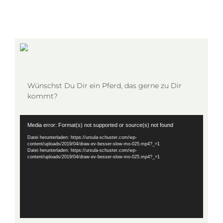
Wünschst Du Dir ein Pferd, das gerne zu Dir
kommt?
Video-
Media error: Format(s) not supported or source(s) not found
Player
Datei herunterladen: https://ursula-schuster.com/wp-
content/uploads/2019/04/draw-ev-besser-slow-mo-025.mp4?_=1
Datei herunterladen: https://ursula-schuster.com/wp-
content/uploads/2019/04/draw-ev-besser-slow-mo-025.mp4?_=1