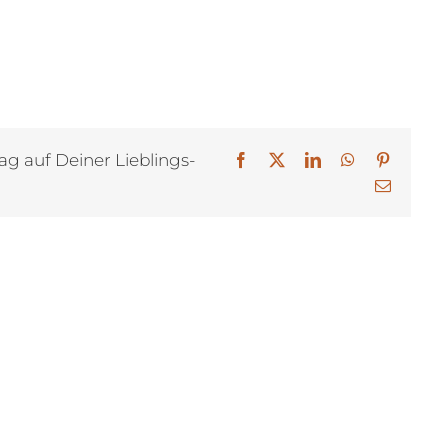
ag auf Deiner Lieblings-
Facebook
X
LinkedIn
WhatsApp
Pinterest
E-
Mail