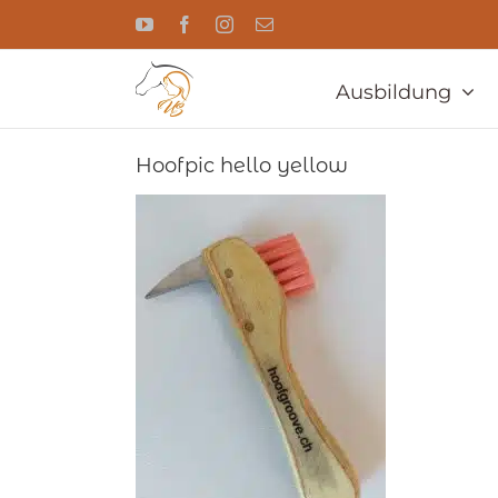
Zum
YouTube
Facebook
Instagram
E-
Inhalt
Mail
springen
Ausbildung
Hoofpic hello yellow