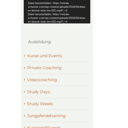
Datei herunterladen: https://ursula-
schuster.com/wp-content/uploads/2019/04/draw-
ev-besser-slow-mo-025.mp4?_=1
Datei herunterladen: https://ursula-
schuster.com/wp-content/uploads/2019/04/draw-
ev-besser-slow-mo-025.mp4?_=1
Ausbildung
Kurse und Events
Private Coaching
Videocoaching
Study Days
Study Weeks
Jungpferdetraining
Kurskonditionen