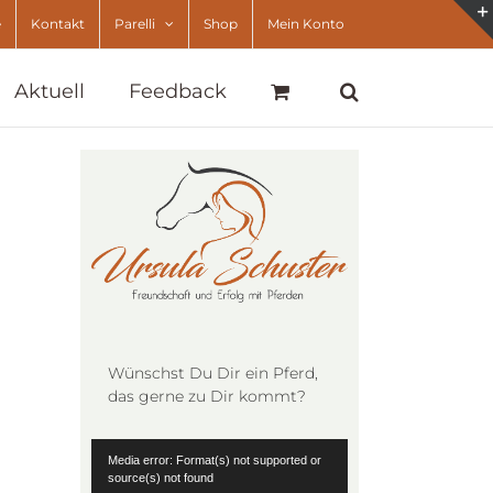
e
Kontakt
Parelli
Shop
Mein Konto
Aktuell
Feedback
Wünschst Du Dir ein Pferd,
das gerne zu Dir kommt?
Video-
Media error: Format(s) not supported or
Player
source(s) not found