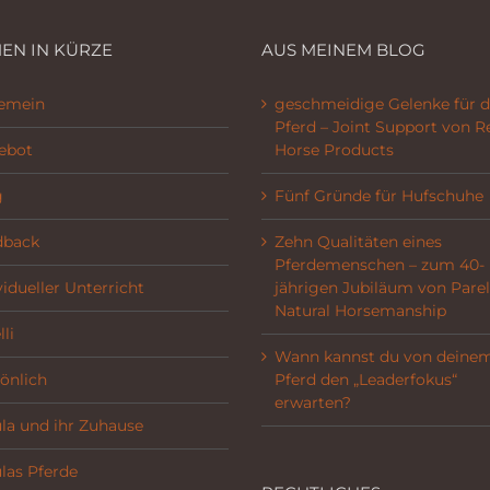
EN IN KÜRZE
AUS MEINEM BLOG
gemein
geschmeidige Gelenke für d
Pferd – Joint Support von R
ebot
Horse Products
g
Fünf Gründe für Hufschuhe
dback
Zehn Qualitäten eines
Pferdemenschen – zum 40-
vidueller Unterricht
jährigen Jubiläum von Parel
Natural Horsemanship
li
Wann kannst du von deine
önlich
Pferd den „Leaderfokus“
erwarten?
la und ihr Zuhause
las Pferde