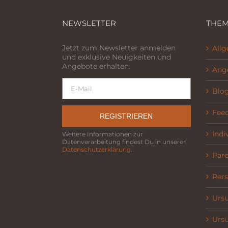
NEWSLETTER
THEM
Jetzt zum Newsletter anmelden
All
und exklusive Neuigkeiten und
Angebote erhalten.
Ang
Blo
Fee
REGISTRIEREN
Indi
Weitere Informationen zur
Datenverarbeitung findest Du in unserer
Datenschutzerklärung
.
Parel
Pers
Ursu
Ursu