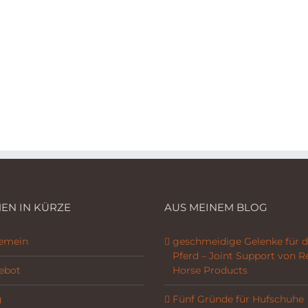
EN IN KÜRZE
AUS MEINEM BLOG
gemein
geschmeidige Gelenke für d
Pferd – Joint Support von R
ebot
Horse Products
g
Fünf Gründe für Hufschuhe