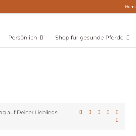
Hom
Persönlich
Shop für gesunde Pferde
ag auf Deiner Lieblings-
Facebook
X
LinkedIn
WhatsApp
Pinterest
E-
Mail