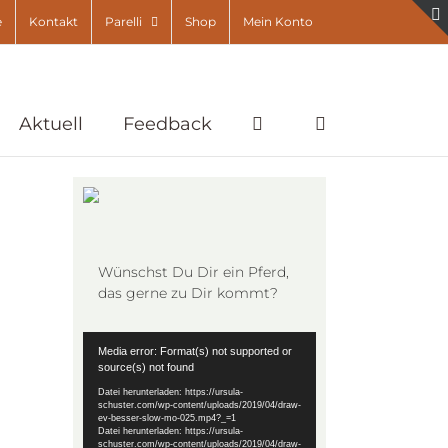
e
Kontakt
Parelli
Shop
Mein Konto
Aktuell
Feedback
Wünschst Du Dir ein Pferd,
das gerne zu Dir kommt?
Video-
Media error: Format(s) not supported or
Player
source(s) not found
Datei herunterladen: https://ursula-
schuster.com/wp-content/uploads/2019/04/draw-
ev-besser-slow-mo-025.mp4?_=1
Datei herunterladen: https://ursula-
schuster.com/wp-content/uploads/2019/04/draw-