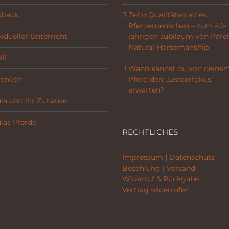
dback
Zehn Qualitäten eines
Pferdemenschen – zum 40-
vidueller Unterricht
jährigen Jubiläum von Parel
Natural Horsemanship
li
Wann kannst du von deine
önlich
Pferd den „Leaderfokus“
erwarten?
la und ihr Zuhause
las Pferde
RECHTLICHES
Impressum
|
Datenschutz
Bezahlung
|
Versand
Widerruf & Rückgabe
Vertrag widerrufen