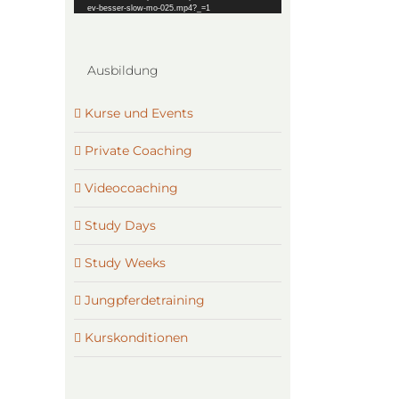
ev-besser-slow-mo-025.mp4?_=1
Ausbildung
Kurse und Events
Private Coaching
Videocoaching
Study Days
Study Weeks
Jungpferdetraining
Kurskonditionen