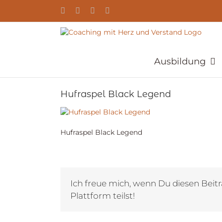
Zum
YouTube
Facebook
Instagram
E-
Inhalt
Mail
springen
Ausbildung
Hufraspel Black Legend
Hufraspel Black Legend
Ich freue mich, wenn Du diesen Beitr
Plattform teilst!