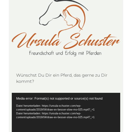
Wünschst Du Dir ein Pferd, das gerne zu Dir
kommt?
Video-
Media error: Format(s) not supported or source(s) not found
Player
Datei herunterladen: https://ursula-schuster.com/wp-
content/uploads/2019/04/draw-ev-besser-slow-mo-025.mp4?_=1
Datei herunterladen: https://ursula-schuster.com/wp-
content/uploads/2019/04/draw-ev-besser-slow-mo-025.mp4?_=1