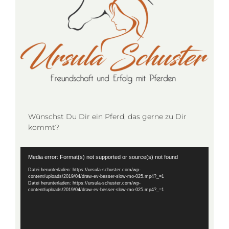
Wünschst Du Dir ein Pferd, das gerne zu Dir
kommt?
Video-
Media error: Format(s) not supported or source(s) not found
Player
Datei herunterladen: https://ursula-schuster.com/wp-
content/uploads/2019/04/draw-ev-besser-slow-mo-025.mp4?_=1
Datei herunterladen: https://ursula-schuster.com/wp-
content/uploads/2019/04/draw-ev-besser-slow-mo-025.mp4?_=1