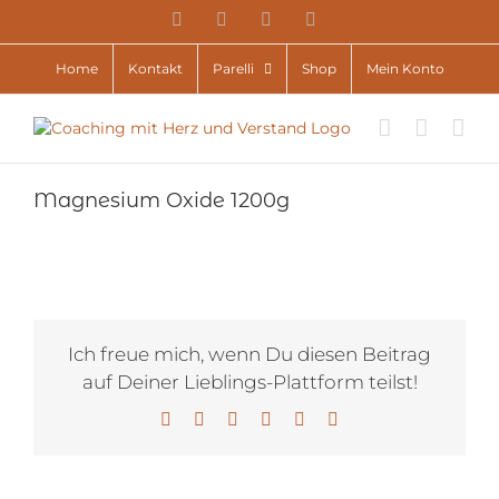
Zum
YouTube
Facebook
Instagram
E-
Inhalt
Mail
springen
Home
Kontakt
Parelli
Shop
Mein Konto
Magnesium Oxide 1200g
Ich freue mich, wenn Du diesen Beitrag
auf Deiner Lieblings-Plattform teilst!
Facebook
X
LinkedIn
WhatsApp
Pinterest
E-
Mail