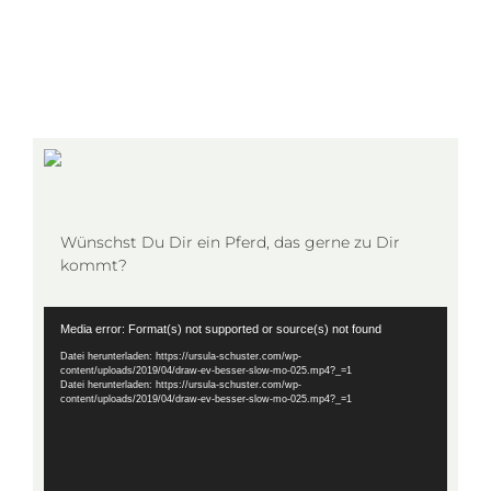
Wünschst Du Dir ein Pferd, das gerne zu Dir
kommt?
Video-
Media error: Format(s) not supported or source(s) not found
Player
Datei herunterladen: https://ursula-schuster.com/wp-
content/uploads/2019/04/draw-ev-besser-slow-mo-025.mp4?_=1
Datei herunterladen: https://ursula-schuster.com/wp-
content/uploads/2019/04/draw-ev-besser-slow-mo-025.mp4?_=1