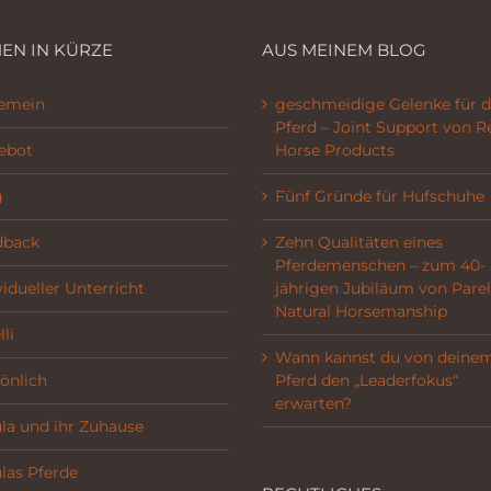
EN IN KÜRZE
AUS MEINEM BLOG
gemein
geschmeidige Gelenke für d
Pferd – Joint Support von R
ebot
Horse Products
g
Fünf Gründe für Hufschuhe
dback
Zehn Qualitäten eines
Pferdemenschen – zum 40-
vidueller Unterricht
jährigen Jubiläum von Parel
Natural Horsemanship
li
Wann kannst du von deine
önlich
Pferd den „Leaderfokus“
erwarten?
la und ihr Zuhause
las Pferde