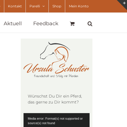
e
Kontakt
Parelli
Shop
Mein Konto
Aktuell
Feedback
Wünschst Du Dir ein Pferd,
das gerne zu Dir kommt?
Video-
Media error: Format(s) not supported or
Player
source(s) not found