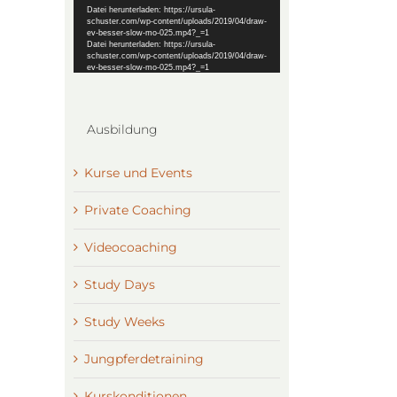
Datei herunterladen: https://ursula-
schuster.com/wp-content/uploads/2019/04/draw-
ev-besser-slow-mo-025.mp4?_=1
Datei herunterladen: https://ursula-
schuster.com/wp-content/uploads/2019/04/draw-
ev-besser-slow-mo-025.mp4?_=1
Ausbildung
Kurse und Events
Private Coaching
Videocoaching
Study Days
Study Weeks
Jungpferdetraining
Kurskonditionen