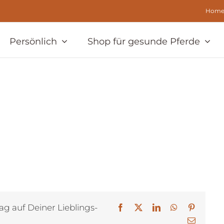
Hom
Persönlich
Shop für gesunde Pferde
ag auf Deiner Lieblings-
Facebook
X
LinkedIn
WhatsApp
Pinterest
E-