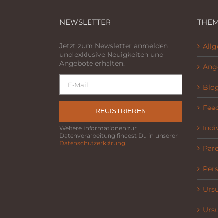
NEWSLETTER
THEM
Jetzt zum Newsletter anmelden
All
und exklusive Neuigkeiten und
Angebote erhalten.
Ang
Blo
Fee
REGISTRIEREN
Indi
Weitere Informationen zur
Datenverarbeitung findest Du in unserer
Datenschutzerklärung
.
Parel
Pers
Ursu
Ursu