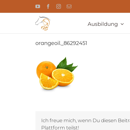
Zum
YouTube
Facebook
Instagram
E-
Inhalt
Mail
springen
Ausbildung
orangeoil_86292451
Ich freue mich, wenn Du diesen Beitr
Plattform teilst!