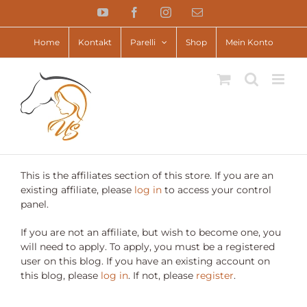
Zum
YouTube
Facebook
Instagram
E-
Inhalt
Mail
springen
Home
Kontakt
Parelli
Shop
Mein Konto
This is the affiliates section of this store. If you are an
existing affiliate, please
log in
to access your control
panel.
If you are not an affiliate, but wish to become one, you
will need to apply. To apply, you must be a registered
user on this blog. If you have an existing account on
this blog, please
log in
. If not, please
register
.