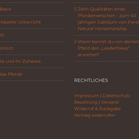
dback
Zehn Qualitäten eines
Pferdemenschen – zum 40-
vidueller Unterricht
jährigen Jubiläum von Parel
Natural Horsemanship
li
Wann kannst du von deine
önlich
Pferd den „Leaderfokus“
erwarten?
la und ihr Zuhause
las Pferde
RECHTLICHES
Impressum
|
Datenschutz
Bezahlung
|
Versand
Widerruf & Rückgabe
Vertrag widerrufen