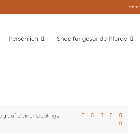
Hom
Persönlich
Shop für gesunde Pferde
ag auf Deiner Lieblings-
Facebook
X
LinkedIn
WhatsApp
Pinterest
E-
Mail