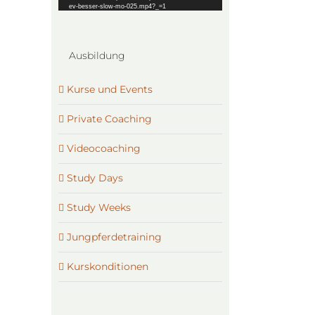
ev-besser-slow-mo-025.mp4?_=1
Ausbildung
Kurse und Events
Private Coaching
Videocoaching
Study Days
Study Weeks
Jungpferdetraining
Kurskonditionen