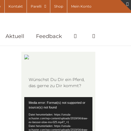
e
Kontakt
Parelli
Shop
Mein Konto
Aktuell
Feedback
Wünschst Du Dir ein Pferd,
das gerne zu Dir kommt?
Video-
Media error: Format(s) not supported or
Player
source(s) not found
Datei herunterladen: https://ursula-
schuster.com/wp-content/uploads/2019/04/draw-
ev-besser-slow-mo-025.mp4?_=1
Datei herunterladen: https://ursula-
schuster.com/wp-content/uploads/2019/04/draw-