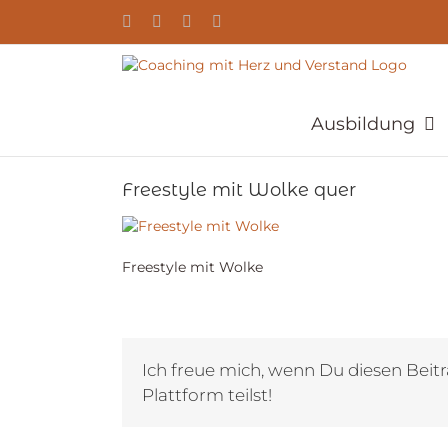
Zum
YouTube
Facebook
Instagram
E-
Inhalt
Mail
springen
Ausbildung
Freestyle mit Wolke quer
Freestyle mit Wolke
Ich freue mich, wenn Du diesen Beitr
Plattform teilst!