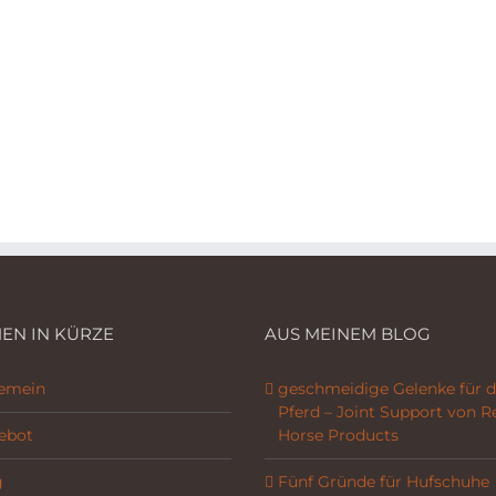
EN IN KÜRZE
AUS MEINEM BLOG
gemein
geschmeidige Gelenke für d
Pferd – Joint Support von R
ebot
Horse Products
g
Fünf Gründe für Hufschuhe