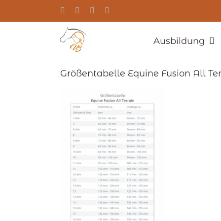
Zum
YouTube
Facebook
Instagram
E-
Inhalt
Mail
springen
Ausbildung
Größentabelle Equine Fusion All Te