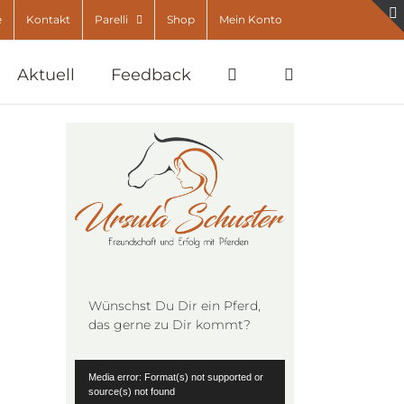
e
Kontakt
Parelli
Shop
Mein Konto
Aktuell
Feedback
Wünschst Du Dir ein Pferd,
das gerne zu Dir kommt?
Video-
Media error: Format(s) not supported or
Player
source(s) not found