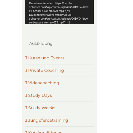
Datei herunterladen: https://ursula-
schuster.com/wp-content/uploads/2019/04/draw-
ev-besser-slow-mo-025.mp4?_=1
Datei herunterladen: https://ursula-
schuster.com/wp-content/uploads/2019/04/draw-
ev-besser-slow-mo-025.mp4?_=1
Ausbildung
Kurse und Events
Private Coaching
Videocoaching
Study Days
Study Weeks
Jungpferdetraining
Kurskonditionen