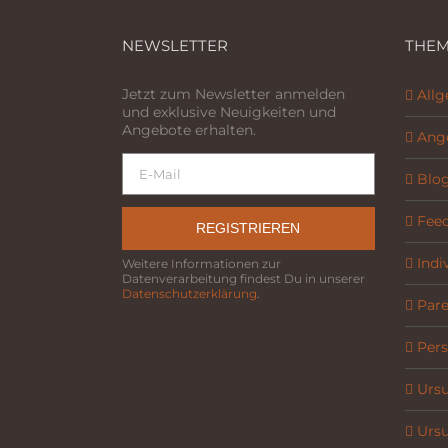
NEWSLETTER
THEM
Jetzt zum Newsletter anmelden
All
und exklusive Neuigkeiten und
Angebote erhalten.
Ang
Blo
Fee
REGISTRIEREN
Indi
Weitere Informationen zur
Datenverarbeitung findest Du in unserer
Datenschutzerklärung
.
Parel
Pers
Ursu
Ursu