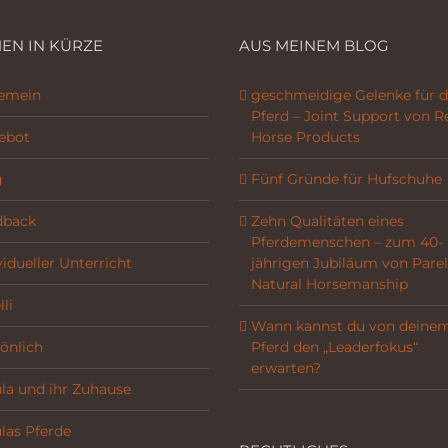
EN IN KÜRZE
AUS MEINEM BLOG
gemein
geschmeidige Gelenke für d
Pferd – Joint Support von R
ebot
Horse Products
g
Fünf Gründe für Hufschuhe
dback
Zehn Qualitäten eines
Pferdemenschen – zum 40-
vidueller Unterricht
jährigen Jubiläum von Parel
Natural Horsemanship
li
Wann kannst du von deine
önlich
Pferd den „Leaderfokus“
erwarten?
la und ihr Zuhause
las Pferde