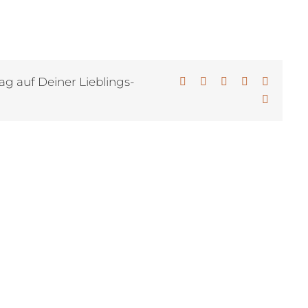
ag auf Deiner Lieblings-
Facebook
X
LinkedIn
WhatsApp
Pinterest
E-
Mail