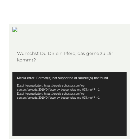
Wünschst Du Dir ein Pferd, das gerne zu Dir
kommt?
Video-
Media error: Format(s) not supported or source(s) not found
Player
Datei herunterladen: https://ursula-schuster.com/wp-
content/uploads/2019/04/draw-ev-besser-slow-mo-025.mp4?_=1
Datei herunterladen: https://ursula-schuster.com/wp-
content/uploads/2019/04/draw-ev-besser-slow-mo-025.mp4?_=1