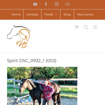
Zum
YouTube
Facebook
Instagram
E-
Inhalt
Mail
springen
Home
Kontakt
Parelli
Shop
Mein Konto
Spirit DSC_0932_1 (002)