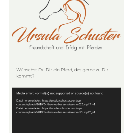
Wünschst Du Dir ein Pferd, das gerne zu Dir
kommt?
Video-
Media error: Format(s) not supported or source(s) not found
Player
Datei herunterladen: https://ursula-schuster.com/wp-
content/uploads/2019/04/draw-ev-besser-slow-mo-025.mp4?_=1
Datei herunterladen: https://ursula-schuster.com/wp-
content/uploads/2019/04/draw-ev-besser-slow-mo-025.mp4?_=1