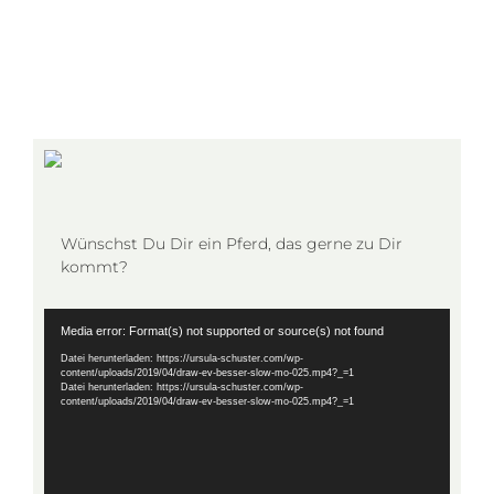
Wünschst Du Dir ein Pferd, das gerne zu Dir
kommt?
Video-
Media error: Format(s) not supported or source(s) not found
Player
Datei herunterladen: https://ursula-schuster.com/wp-
content/uploads/2019/04/draw-ev-besser-slow-mo-025.mp4?_=1
Datei herunterladen: https://ursula-schuster.com/wp-
content/uploads/2019/04/draw-ev-besser-slow-mo-025.mp4?_=1