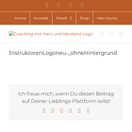
Zum
YouTube
Facebook
Instagram
E-
Inhalt
Mail
springen
Home
Kontakt
Parelli
Shop
Mein Konto
InstruktorenLogoneu-_ohneHintergrund
Ich freue mich, wenn Du diesen Beitrag
auf Deiner Lieblings-Plattform teilst!
Facebook
X
LinkedIn
WhatsApp
Pinterest
E-
Mail