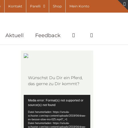
e
Kontakt
Parelli
Shop
Mein Konto
Aktuell
Feedback
Wünschst Du Dir ein Pferd,
das gerne zu Dir kommt?
Video-
Media error: Format(s) not supported or
Player
source(s) not found
Datei herunterladen: https://ursula-
schuster.com/wp-content/uploads/2019/04/draw-
ev-besser-slow-mo-025.mp4?_=1
Datei herunterladen: https://ursula-
schuster.com/wp-content/uploads/2019/04/draw-