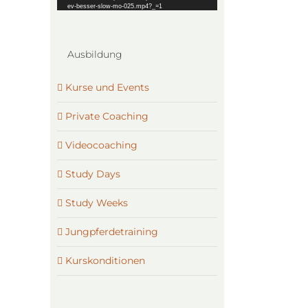
ev-besser-slow-mo-025.mp4?_=1
Ausbildung
Kurse und Events
Private Coaching
Videocoaching
Study Days
Study Weeks
Jungpferdetraining
Kurskonditionen