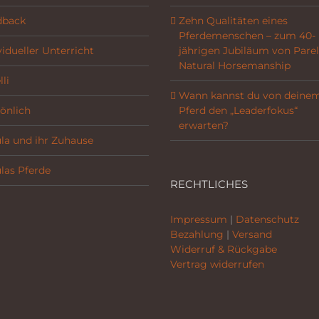
dback
Zehn Qualitäten eines
Pferdemenschen – zum 40-
vidueller Unterricht
jährigen Jubiläum von Parel
Natural Horsemanship
li
Wann kannst du von deine
önlich
Pferd den „Leaderfokus“
erwarten?
la und ihr Zuhause
las Pferde
RECHTLICHES
Impressum
|
Datenschutz
Bezahlung
|
Versand
Widerruf & Rückgabe
Vertrag widerrufen