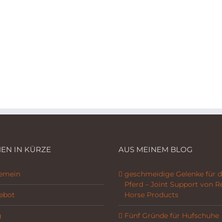
EN IN KÜRZE
AUS MEINEM BLOG
gemein
geschmeidige Gelenke für d
Pferd – Joint Support von R
ebot
Horse Products
g
Fünf Gründe für Hufschuhe