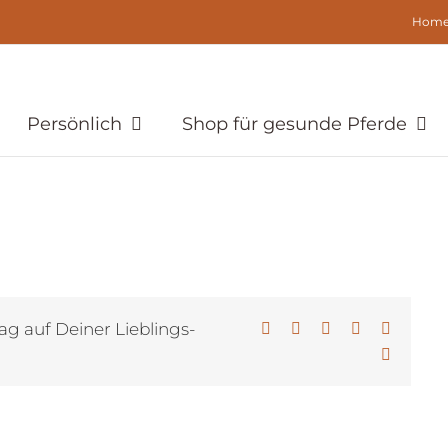
Hom
Persönlich
Shop für gesunde Pferde
ag auf Deiner Lieblings-
Facebook
X
LinkedIn
WhatsApp
Pinterest
E-
Mail