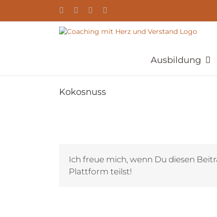
Zum
YouTube
Facebook
Instagram
E-
Inhalt
Mail
springen
Ausbildung
Kokosnuss
Ich freue mich, wenn Du diesen Beitr
Plattform teilst!