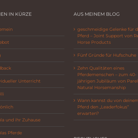
EN IN KÜRZE
AUS MEINEM BLOG
gemein
geschmeidige Gelenke für d
Pferd – Joint Support von R
ebot
Horse Products
g
Fünf Gründe für Hufschuhe
dback
Zehn Qualitäten eines
Pferdemenschen – zum 40-
vidueller Unterricht
jährigen Jubiläum von Parel
Natural Horsemanship
li
Wann kannst du von deine
önlich
Pferd den „Leaderfokus“
erwarten?
la und ihr Zuhause
las Pferde