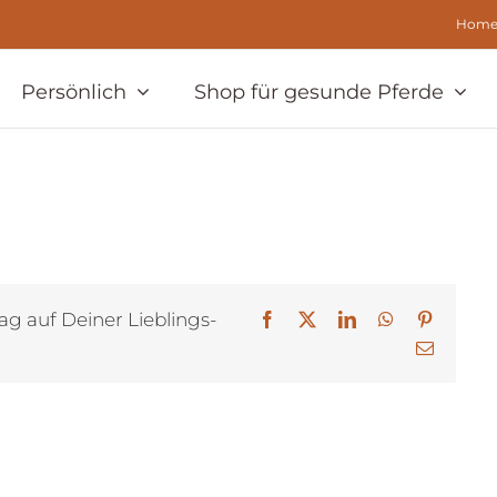
Hom
Persönlich
Shop für gesunde Pferde
ag auf Deiner Lieblings-
Facebook
X
LinkedIn
WhatsApp
Pinterest
E-
Mail