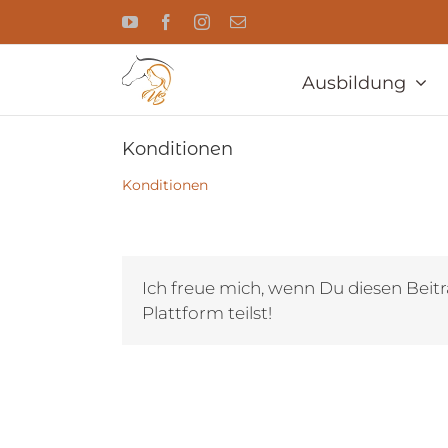
Zum
YouTube
Facebook
Instagram
E-
Inhalt
Mail
springen
Ausbildung
Konditionen
Konditionen
Ich freue mich, wenn Du diesen Beitr
Plattform teilst!