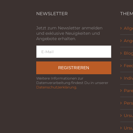
NEWSLETTER
THEM
Jetzt zum Newsletter anmelden
All
und exklusive Neuigkeiten und
Angebote erhalten.
Ang
Blo
Fee
REGISTRIEREN
Indi
Weitere Informationen zur
Datenverarbeitung findest Du in unserer
Datenschutzerklärung
.
Parel
Pers
Ursu
Ursu