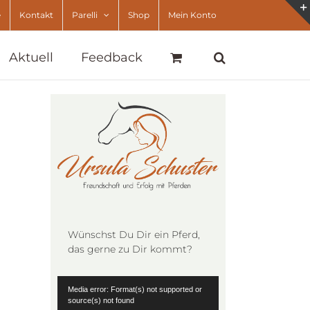
e
Kontakt
Parelli
Shop
Mein Konto
Aktuell
Feedback
Wünschst Du Dir ein Pferd,
das gerne zu Dir kommt?
Video-
Media error: Format(s) not supported or
Player
source(s) not found