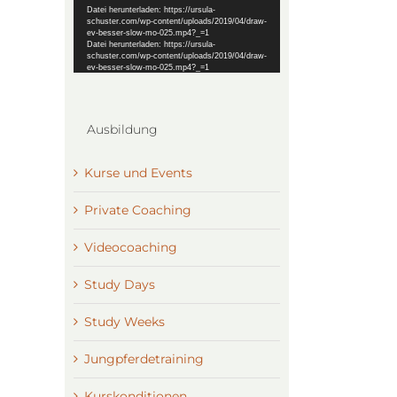
Datei herunterladen: https://ursula-
schuster.com/wp-content/uploads/2019/04/draw-
ev-besser-slow-mo-025.mp4?_=1
Datei herunterladen: https://ursula-
schuster.com/wp-content/uploads/2019/04/draw-
ev-besser-slow-mo-025.mp4?_=1
Ausbildung
Kurse und Events
Private Coaching
Videocoaching
Study Days
Study Weeks
Jungpferdetraining
Kurskonditionen