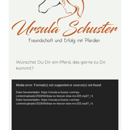
Wünschst Du Dir ein Pferd, das gerne zu Dir
kommt?
Video-
Media error: Format(s) not supported or source(s) not found
Player
Datei herunterladen: https://ursula-schuster.com/wp-
content/uploads/2019/04/draw-ev-besser-slow-mo-025.mp4?_=1
Datei herunterladen: https://ursula-schuster.com/wp-
content/uploads/2019/04/draw-ev-besser-slow-mo-025.mp4?_=1