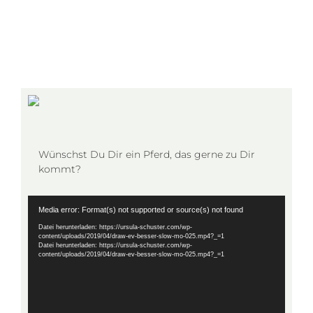
Wünschst Du Dir ein Pferd, das gerne zu Dir
kommt?
Video-
Media error: Format(s) not supported or source(s) not found
Player
Datei herunterladen: https://ursula-schuster.com/wp-
content/uploads/2019/04/draw-ev-besser-slow-mo-025.mp4?_=1
Datei herunterladen: https://ursula-schuster.com/wp-
content/uploads/2019/04/draw-ev-besser-slow-mo-025.mp4?_=1