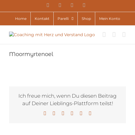
Zum
YouTube
Facebook
Instagram
E-
Inhalt
Mail
springen
Home
Kontakt
Parelli
Shop
Mein Konto
Moormyrtenoel
Ich freue mich, wenn Du diesen Beitrag
auf Deiner Lieblings-Plattform teilst!
Facebook
X
LinkedIn
WhatsApp
Pinterest
E-
Mail