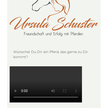
Wünschst Du Dir ein Pferd, das gerne zu Dir
kommt?