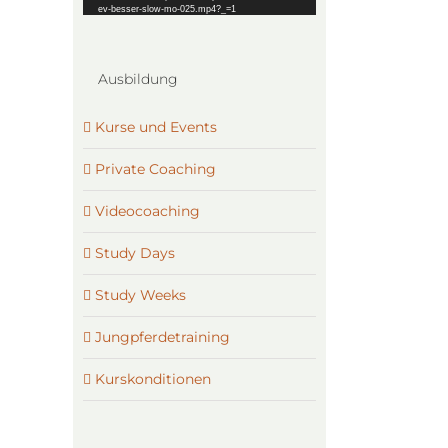
ev-besser-slow-mo-025.mp4?_=1
Ausbildung
Kurse und Events
Private Coaching
Videocoaching
Study Days
Study Weeks
Jungpferdetraining
Kurskonditionen