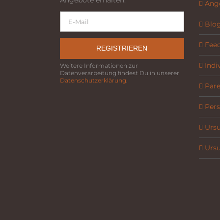
Angebote erhalten.
Ang
Blo
Fee
REGISTRIEREN
Indi
Weitere Informationen zur
Datenverarbeitung findest Du in unserer
Datenschutzerklärung
.
Parel
Pers
Ursu
Ursu