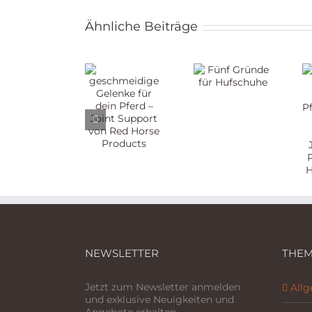
Ähnliche Beiträge
Zehn
geschmeidige
Qualitäten
Fünf
Gelenke
eines
Gründe
für dein
Pferdemens
für
Pferd –
– zum
Hufschuhe
Joint
40-
Support
jährigen
von Red
Jubiläum
Horse
von
Products
Parelli
Natural
Horsemansh
NEWSLETTER
THEM
Jetzt zum Newsletter anmelden
All
und exklusive Neuigkeiten und