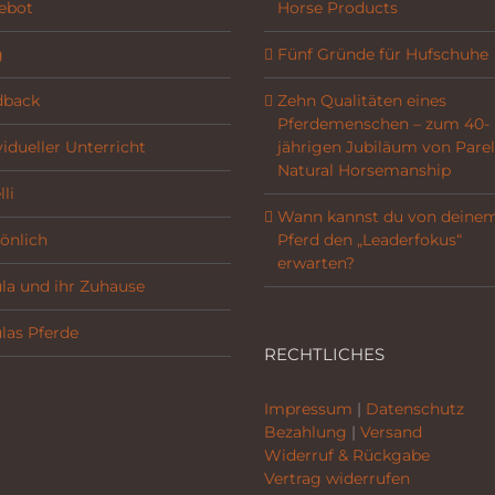
ebot
Horse Products
g
Fünf Gründe für Hufschuhe
dback
Zehn Qualitäten eines
Pferdemenschen – zum 40-
vidueller Unterricht
jährigen Jubiläum von Parel
Natural Horsemanship
li
Wann kannst du von deine
önlich
Pferd den „Leaderfokus“
erwarten?
la und ihr Zuhause
las Pferde
RECHTLICHES
Impressum
|
Datenschutz
Bezahlung
|
Versand
Widerruf & Rückgabe
Vertrag widerrufen