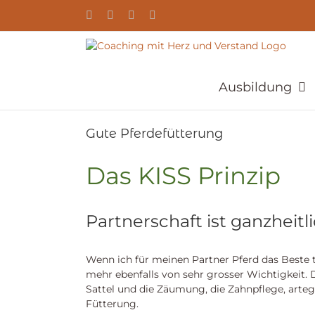
Zum
YouTube
Facebook
Instagram
E-
Inhalt
Mail
springen
Ausbildung
Gute Pferdefütterung
Das KISS Prinzip
Partnerschaft ist ganzheitl
Wenn ich für meinen Partner Pferd das Beste tu
mehr ebenfalls von sehr grosser Wichtigkeit. D
Sattel und die Zäumung, die Zahnpflege, arteg
Fütterung.