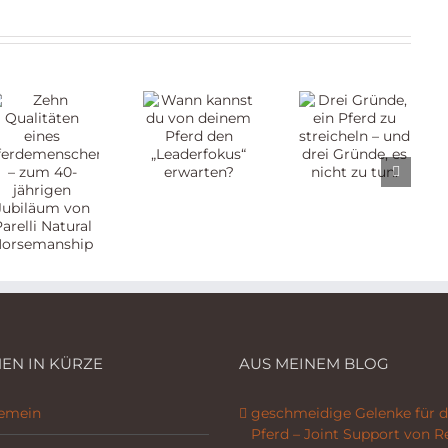
Drei
Wann
Gründe,
kannst
ein Pferd
du von
zu
chen
deinem
streicheln
Pferd
– und
den
drei
„Leaderfokus“
Gründe,
erwarten?
es nicht
zu tun.
ip
EN IN KÜRZE
AUS MEINEM BLOG
gemein
geschmeidige Gelenke für d
Pferd – Joint Support von R