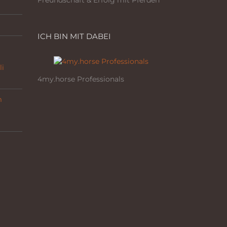
Freundschaft & Erfolg mit Pferden
ICH BIN MIT DABEI
li
4my.horse Professionals
m