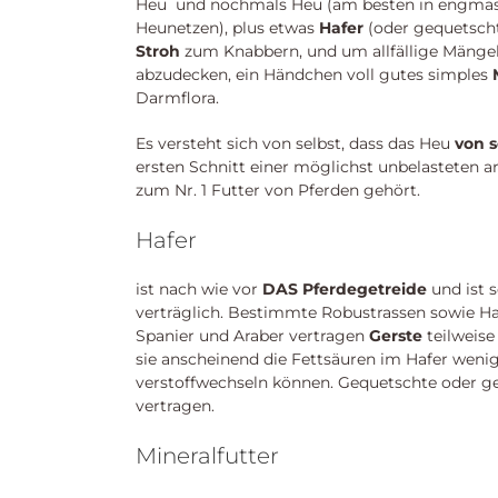
Heu und nochmals Heu (am besten in engma
Heunetzen), plus etwas
Hafer
(oder gequetscht
Stroh
zum Knabbern, und um allfällige Mänge
abzudecken, ein Händchen voll gutes simples
Darmflora.
Es versteht sich von selbst, dass das Heu
von s
ersten Schnitt einer möglichst unbelasteten 
zum Nr. 1 Futter von Pferden gehört.
Hafer
ist nach wie vor
DAS Pferdegetreide
und ist 
verträglich. Bestimmte Robustrassen sowie Ha
Spanier und Araber vertragen
Gerste
teilweise
sie anscheinend die Fettsäuren im Hafer weni
verstoffwechseln können. Gequetschte oder gef
vertragen.
Mineralfutter