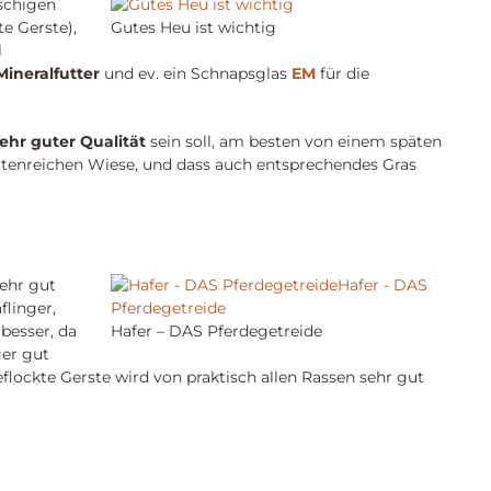
schigen
e Gerste),
Gutes Heu ist wichtig
l
Mineralfutter
und ev. ein Schnapsglas
EM
für die
ehr guter Qualität
sein soll, am besten von einem späten
artenreichen Wiese, und dass auch entsprechendes Gras
sehr gut
flinger,
 besser, da
Hafer – DAS Pferdegetreide
ger gut
lockte Gerste wird von praktisch allen Rassen sehr gut