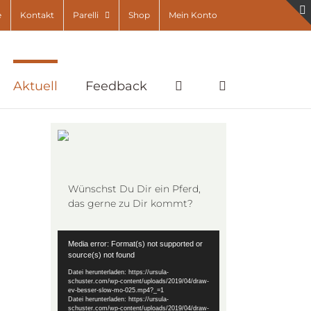
e
Kontakt
Parelli
Shop
Mein Konto
Aktuell
Feedback
Wünschst Du Dir ein Pferd,
das gerne zu Dir kommt?
Video-
Media error: Format(s) not supported or
Player
source(s) not found
Datei herunterladen: https://ursula-
schuster.com/wp-content/uploads/2019/04/draw-
ev-besser-slow-mo-025.mp4?_=1
Datei herunterladen: https://ursula-
schuster.com/wp-content/uploads/2019/04/draw-