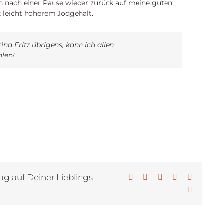
 nach einer Pause wieder zurück auf meine guten,
z leicht höherem Jodgehalt.
na Fritz übrigens, kann ich allen
len!
ag auf Deiner Lieblings-
Facebook
X
LinkedIn
WhatsApp
Pinterest
E-
Mail