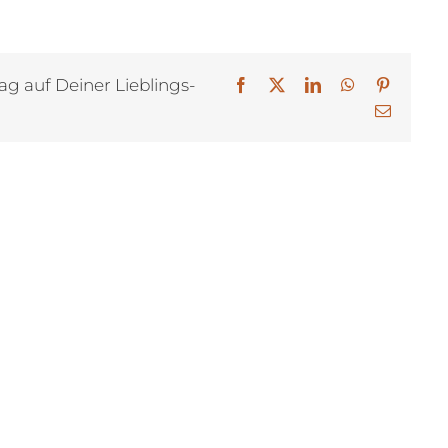
ag auf Deiner Lieblings-
Facebook
X
LinkedIn
WhatsApp
Pinterest
E-
Mail