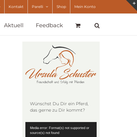
e
Kontakt
Parelli
Shop
Mein Konto
Aktuell
Feedback
Wünschst Du Dir ein Pferd,
das gerne zu Dir kommt?
Video-
Media error: Format(s) not supported or
Player
source(s) not found