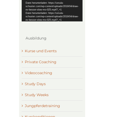
Datei herunterladen: https://ursula-
schuster.com/wp-content/uploads/2019/04/draw-
ev-besser-slow-mo-025.mp4?_=1
Datei herunterladen: https://ursula-
schuster.com/wp-content/uploads/2019/04/draw-
ev-besser-slow-mo-025.mp4?_=1
Ausbildung
Kurse und Events
Private Coaching
Videocoaching
Study Days
Study Weeks
Jungpferdetraining
Kurskonditionen