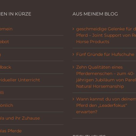
EN IN KÜRZE
AUS MEINEM BLOG
gemein
geschmeidige Gelenke für d
Pferd – Joint Support von R
ebot
Horse Products
g
Fünf Gründe für Hufschuhe
dback
Zehn Qualitäten eines
Pferdemenschen – zum 40-
vidueller Unterricht
jährigen Jubiläum von Parel
Natural Horsemanship
li
Wann kannst du von deine
önlich
Pferd den „Leaderfokus“
erwarten?
la und ihr Zuhause
las Pferde