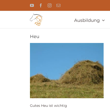
Zum
YouTube
Facebook
Instagram
E-
Inhalt
Mail
springen
Ausbildung
Heu
Gutes Heu ist wichtig