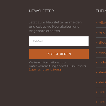
NEWSLETTER
THEM
Jetzt zum Newsletter anmelden
All
und exklusive Neuigkeiten und
Angebote erhalten.
Ang
Blo
Fee
REGISTRIEREN
Indi
Weitere Informationen zur
Datenverarbeitung findest Du in unserer
Datenschutzerklärung
.
Parel
Pers
Ursu
Ursu