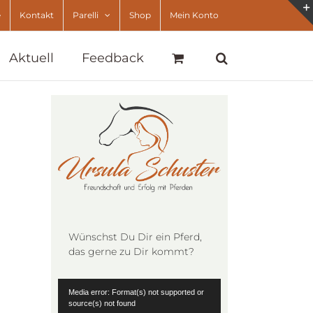
e
Kontakt
Parelli
Shop
Mein Konto
Aktuell
Feedback
Wünschst Du Dir ein Pferd,
das gerne zu Dir kommt?
Video-
Media error: Format(s) not supported or
Player
source(s) not found