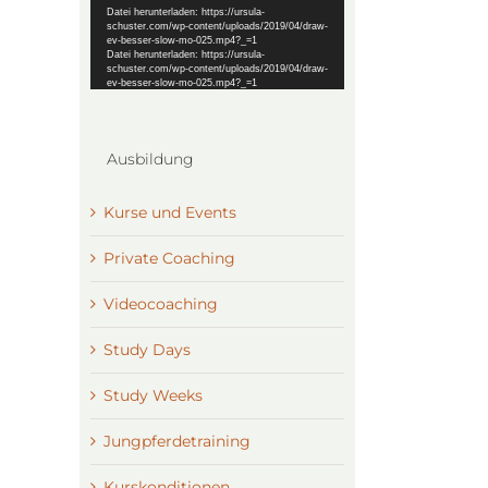
Datei herunterladen: https://ursula-
schuster.com/wp-content/uploads/2019/04/draw-
ev-besser-slow-mo-025.mp4?_=1
Datei herunterladen: https://ursula-
schuster.com/wp-content/uploads/2019/04/draw-
ev-besser-slow-mo-025.mp4?_=1
Ausbildung
Kurse und Events
Private Coaching
Videocoaching
Study Days
Study Weeks
Jungpferdetraining
Kurskonditionen