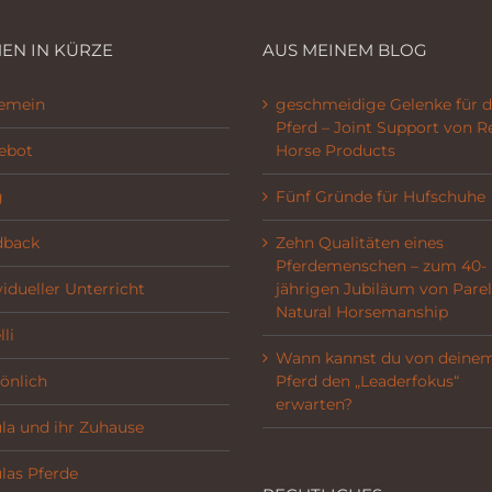
EN IN KÜRZE
AUS MEINEM BLOG
gemein
geschmeidige Gelenke für d
Pferd – Joint Support von R
ebot
Horse Products
g
Fünf Gründe für Hufschuhe
dback
Zehn Qualitäten eines
Pferdemenschen – zum 40-
vidueller Unterricht
jährigen Jubiläum von Parel
Natural Horsemanship
li
Wann kannst du von deine
önlich
Pferd den „Leaderfokus“
erwarten?
la und ihr Zuhause
las Pferde