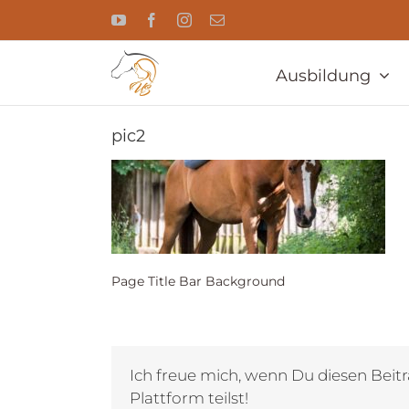
Zum
YouTube
Facebook
Instagram
E-
Inhalt
Mail
springen
Ausbildung
pic2
Page Title Bar Background
Ich freue mich, wenn Du diesen Beitr
Plattform teilst!