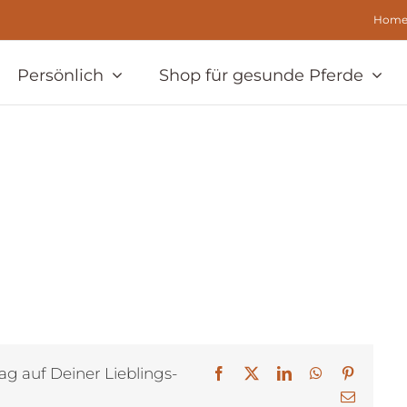
Hom
Persönlich
Shop für gesunde Pferde
ag auf Deiner Lieblings-
Facebook
X
LinkedIn
WhatsApp
Pinterest
E-