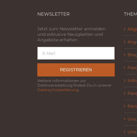
NEWSLETTER
THEM
Jetzt zum Newsletter anmelden
All
und exklusive Neuigkeiten und
Angebote erhalten.
Ang
Blo
Fee
REGISTRIEREN
Indi
Weitere Informationen zur
Datenverarbeitung findest Du in unserer
Datenschutzerklärung
.
Parel
Pers
Ursu
Ursu